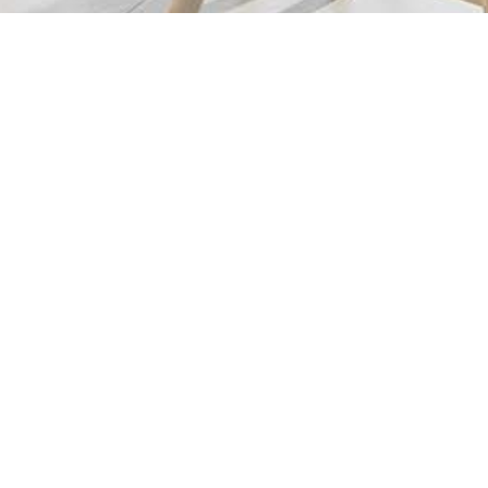
MENU
Accueil
Châssis PVC
Châssis Aluminium
Châssis Bois-Aluminium
Porte d'entrée PVC
Porte d'entrée Aluminium
À propos
Blog
Contact
Conditions générales d’utilisation