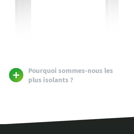
Pourquoi sommes-nous les
plus isolants ?
Nos châssis sont les plus
isolants
pour plusieurs raisons.
Nos châssis sont tous équipés d’un
renforcement en acier
(signe