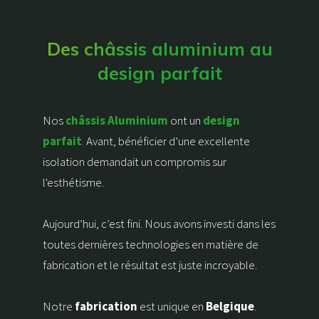
d’un produit belge) qui permet
d’augmenter fortement l’isolation
thermique.
Des châssis aluminium au
design parfait
Nos châssis sont équipés de
charnières invisibles.
Les
Nos
châssis Aluminium
ont un
design
charnières invisibles augmentent
parfait
.
Avant, bénéficier d’une excellente
l’étanchéité à l’air et suppriment
isolation demandait un compromis sur
tous les problèmes d’infiltration
l'esthétisme.
d’eau lors de grands vents. Cette
parfaite étanchéité à l’eau et à l’air
Aujourd’hui, c’est fini. Nous avons investi dans les
même en conditions extrêmes vous
toutes dernières technologies en matière de
assure confort et tranquillité.
fabrication et le résultat est juste incroyable.
Notre
fabrication
est unique en
Belgique
.