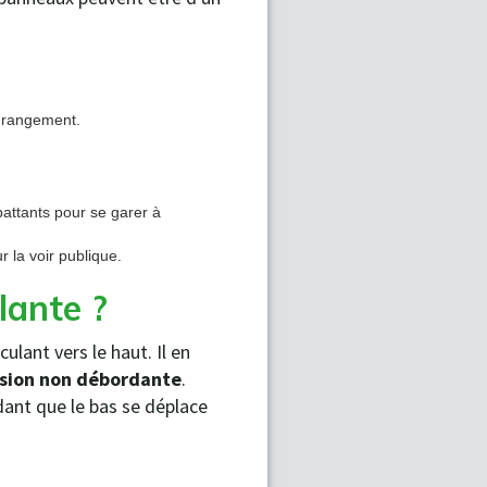
u rangement.
 battants pour se garer à
 la voir publique.
ulante ?
ulant vers le haut. Il en
sion non débordante
.
dant que le bas se déplace