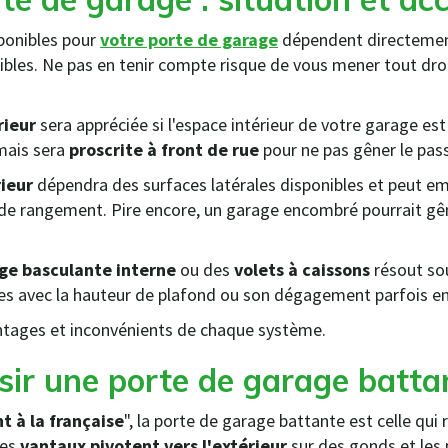
ponibles pour
votre porte de garage
dépendent directement
ibles. Ne pas en tenir compte risque de vous mener tout dro
rieur
sera appréciée si l'espace intérieur de votre garage est 
 mais sera
proscrite à front de rue
pour ne pas gêner le pass
rieur
dépendra des surfaces latérales disponibles et peut e
de rangement. Pire encore, un garage encombré pourrait gêne
age basculante interne
ou des
volets à caissons
résout so
les avec la hauteur de plafond ou son dégagement parfois en
ntages et inconvénients de chaque système.
sir une porte de garage batt
t à la française
", la porte de garage battante est celle qui
Les
vantaux pivotent vers l'extérieur
sur des gonds et les