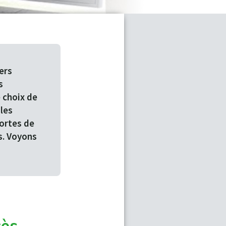
ers
s
 choix de
 les
portes de
s. Voyons
cès