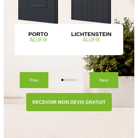
PORTO
LICHTENSTEIN
ALUFIX
ALUFIX
Prev
Next
RECEVOIR MON DEVIS GRATUIT