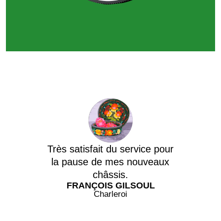
très profession
de l étude d
jusqu'au pla
châss
fait du service pour
CLAES N
e de mes nouveaux
Serai
châssis.
ÇOIS GILSOUL
Charleroi